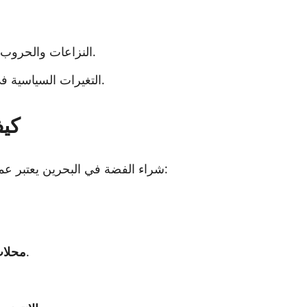
النزاعات والحروب قد تؤدي إلى ارتفاع الطلب على الفضة كملاذ آمن.
التغيرات السياسية في الدول المنتجة للفضة يمكن أن تؤثر على العرض.
كيف
شراء الفضة في البحرين يعتبر عملية سهلة، ولكن هناك بعض النقاط التي يجب مراعاتها:
: تقدم مجموعة واسعة من التصاميم.
محلات