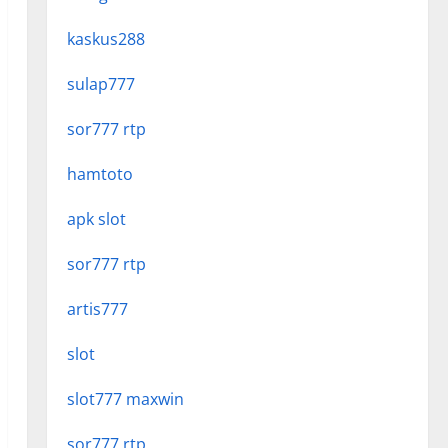
kaskus288
sulap777
sor777 rtp
hamtoto
apk slot
sor777 rtp
artis777
slot
slot777 maxwin
sor777 rtp