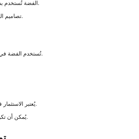
الفضة تُستخدم بشكل واسع في صنع المجوهرات التقليدية والحديثة.
تصاميم المجوهرات تتنوع من الأشكال البسيطة إلى المعقدة.
بسبب توصيلها الجيد للكهرباء.
تُستخدم الفضة ف
يُعتبر الاستثمار في الفضة خيارًا شائعًا بين المستثمرين في البحرين.
يُمكن أن تكون الفضة تحوطًا ضد التضخم والحفاظ على القيمة.
تو